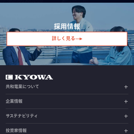
採用情報
詳しく見る
共和電業について
共和電業の未来
企業情報
共和電業の事業
社長メッセージ
サステナビリティ
共和電業のあゆみ
経営ビジョン
投資家情報
環境への取り組み