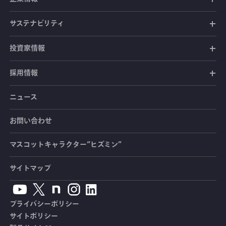
共和電業の事業
社長メッセージ
サステナビリティ
共和電業のあゆみ
経営ビジョン
投資家情報
環境への取り組み
会社概要
サステナビリティ基本方針
地域社会・社会貢献
採用情報
経営方針
拠点情報
環境基本方針及び年度環境方針
地域社会への貢献
人的資本の価値向上
個人投資家の皆さまへ
経営方針トップ
ニュース
メッセージ
グループ会社一覧
ISO14001認証取得情報
パートナーシップ構築宣言
ディスクロージャーポリシー
IRライブラリ
次世代育成支援・女性活躍支援
お問い合わせ
品質保証
社長メッセージ
共和電業をもっと知る
製品への環境対応
コーポレートガバナンス
IRライブラリトップ
マスコットキャラクター“ヒズミン”
財務・業績
品質基本方針
共和電業が求める人物像
トレーサビリティ
共和電業の職種紹介
採用基本情報
欧州RoHS指令適合製品の販売状況
社長メッセージ
決算説明会資料
ISO9001認証取得情報
サイトマップ
IRカレンダー
財務・業績トップ
トレーサビリティについて
先輩社員インタビュー
新卒採用募集要項
CE適合品 受注・販売状況
中期経営計画
適時開示情報
品質保証活動の展開
株主還元（配当・株主優待）
業績ハイライト
JCSS認定
先輩社員インタビュー[動画編]
会社説明会
プライバシーポリシー
有価証券報告書
製品保証
銘柄基本情報
主要連結指標
ASNITE認定
内定者アンケート
サイトポリシー
インターンシップ・オープンカンパニー