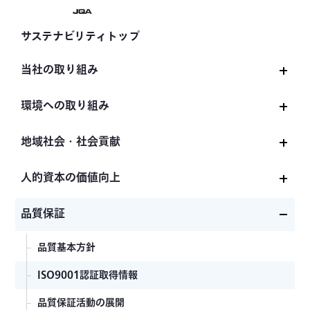
サステナビリティトップ
当社の取り組み
サステナビリティ基本方針
環境への取り組み
サステナビリティ推進体制
環境基本方針及び年度環境方針
地域社会・社会貢献
共和電業グループ「企業倫理・行動基準」
GHG削減への取り組み
地域社会への貢献
人的資本の価値向上
当社のマテリアリティ
ISO14001認証取得情報
パートナーシップ構築宣言
人材育成方針
品質保証
KYOWA Report
製品への環境対応
次世代育成支援・女性活躍支援
品質基本方針
欧州RoHS指令適合製品の販売状況
ISO9001認証取得情報
CE適合品 受注・販売状況
品質保証活動の展開