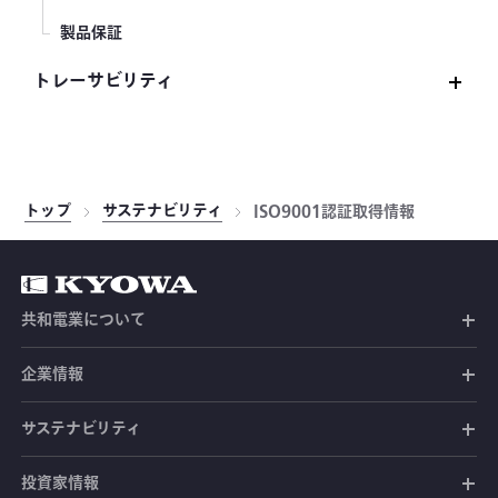
製品保証
トレーサビリティ
トレーサビリティについて
JCSS認定
トップ
サステナビリティ
ISO9001認証取得情報
ASNITE認定
共和電業について
共和電業の未来
企業情報
共和電業の事業
社長メッセージ
サステナビリティ
共和電業のあゆみ
経営ビジョン
投資家情報
環境への取り組み