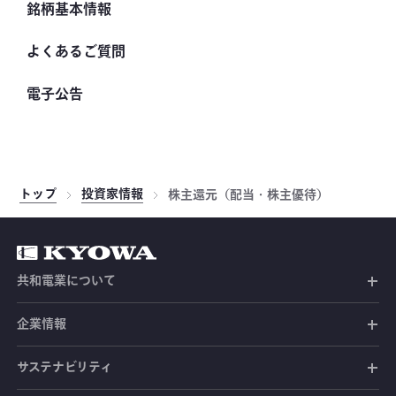
銘柄基本情報
決算短信
主要連結指標
よくあるご質問
株主総会関連
関連会社の決算開示資料
電子公告
トップ
投資家情報
株主還元（配当・株主優待）
共和電業について
共和電業の未来
企業情報
共和電業の事業
社長メッセージ
サステナビリティ