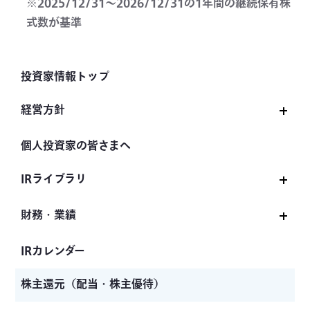
※2025/12/31～2026/12/31の1年間の継続保有株
式数が基準
投資家情報トップ
経営方針
経営方針トップ
個人投資家の皆さまへ
ディスクロージャーポリシー
IRライブラリ
コーポレートガバナンス
IRライブラリトップ
財務・業績
社長メッセージ
決算説明会資料
財務・業績トップ
IRカレンダー
中期経営計画
適時開示情報
業績ハイライト
株主還元（配当・株主優待）
有価証券報告書
セグメント別情報