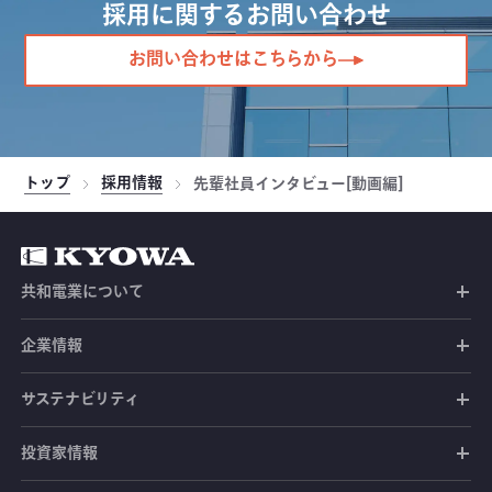
採用に関するお問い合わせ
お問い合わせはこちらから
トップ
採用情報
先輩社員インタビュー[動画編]
共和電業について
共和電業の未来
企業情報
共和電業の事業
社長メッセージ
サステナビリティ
共和電業のあゆみ
経営ビジョン
投資家情報
環境への取り組み