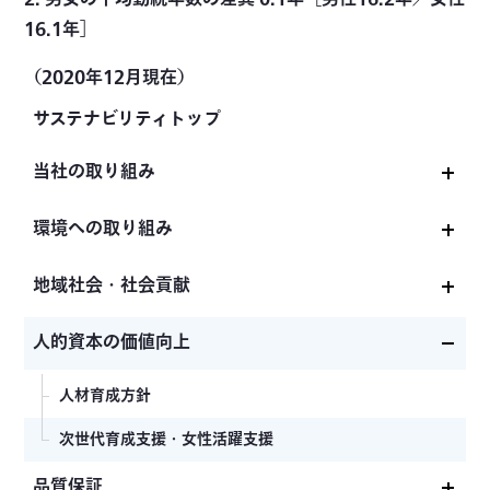
16.1年］
（2020年12月現在）
サステナビリティトップ
当社の取り組み
サステナビリティ基本方針
環境への取り組み
サステナビリティ推進体制
環境基本方針及び年度環境方針
地域社会・社会貢献
共和電業グループ「企業倫理・行動基準」
GHG削減への取り組み
地域社会への貢献
人的資本の価値向上
当社のマテリアリティ
ISO14001認証取得情報
パートナーシップ構築宣言
人材育成方針
KYOWA Report
製品への環境対応
次世代育成支援・女性活躍支援
欧州RoHS指令適合製品の販売状況
品質保証