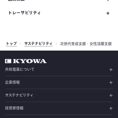
CE適合品 受注・販売状況
品質基本方針
トレーサビリティ
ISO9001認証取得情報
トレーサビリティについて
品質保証活動の展開
JCSS認定
製品保証
トップ
サステナビリティ
次世代育成支援・女性活躍支援
ASNITE認定
共和電業について
共和電業の未来
企業情報
共和電業の事業
社長メッセージ
サステナビリティ
共和電業のあゆみ
経営ビジョン
投資家情報
環境への取り組み