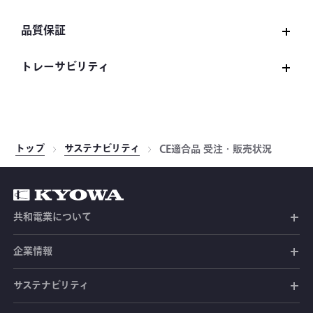
パートナーシップ構築宣言
人材育成方針
品質保証
次世代育成支援・女性活躍支援
品質基本方針
トレーサビリティ
ISO9001認証取得情報
トレーサビリティについて
品質保証活動の展開
JCSS認定
製品保証
トップ
サステナビリティ
CE適合品 受注・販売状況
ASNITE認定
共和電業について
共和電業の未来
企業情報
共和電業の事業
社長メッセージ
サステナビリティ