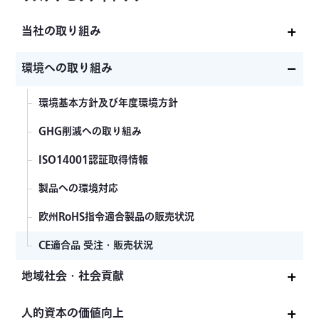
当社の取り組み
サステナビリティ基本方針
環境への取り組み
サステナビリティ推進体制
環境基本方針及び年度環境方針
共和電業グループ「企業倫理・行動基準」
GHG削減への取り組み
当社のマテリアリティ
ISO14001認証取得情報
KYOWA Report
製品への環境対応
欧州RoHS指令適合製品の販売状況
CE適合品 受注・販売状況
地域社会・社会貢献
地域社会への貢献
人的資本の価値向上